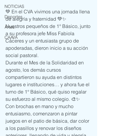
NOTICIAS
💚 En el CVA vivimos una jornada llena 
Deportes
de alegría y fraternidad 💚✨
Nuestros pequeños de 1° Básico, junto 
Artes
a su profesora jefe Miss Fabiola 
CAAVA
Cáceres y un entusiasta grupo de 
apoderadas, dieron inicio a su acción 
social pastoral.
Durante el Mes de la Solidaridad en 
agosto, los demás cursos 
compartieron su ayuda en distintos 
lugares e instituciones… y ahora fue el 
turno de 1° Básico, qué quiso regalar 
su esfuerzo al mismo colegio. 🎨✨
Con brochas en mano y mucho 
entusiasmo, comenzaron a pintar 
juegos en el patio de básica, dar color 
a los pasillos y renovar los diseños 
anteriores, llenando de vida y alegría 