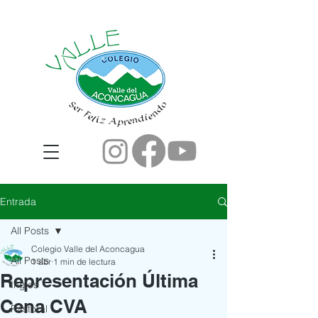
Entrada
All Posts
Colegio Valle del Aconcagua
All Posts
1 abr
1 min de lectura
Representación Última
Ingles
Cena CVA
Pastoral