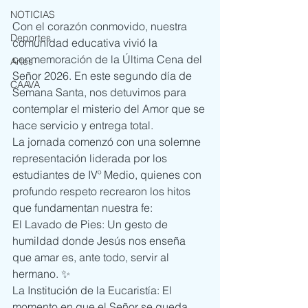
NOTICIAS
Con el corazón conmovido, nuestra 
Deportes
comunidad educativa vivió la 
conmemoración de la Última Cena del 
Artes
Señor 2026. En este segundo día de 
CAAVA
Semana Santa, nos detuvimos para 
contemplar el misterio del Amor que se 
hace servicio y entrega total.
La jornada comenzó con una solemne 
representación liderada por los 
estudiantes de IVº Medio, quienes con 
profundo respeto recrearon los hitos 
que fundamentan nuestra fe:
El Lavado de Pies: Un gesto de 
humildad donde Jesús nos enseña 
que amar es, ante todo, servir al 
hermano. ✨
La Institución de la Eucaristía: El 
momento en que el Señor se queda 