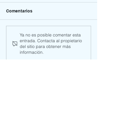
Comentarios
¡Carcajadas y magia
El Equipo de
Ya no es posible comentar esta
entrada. Contacta al propietario
para nuestros más
Convivencia Es
del sitio para obtener más
pequeñitos! El Payaso
capacita en la 
información.
Sardino visitó el
de Convivencia
Parvulario en el Día de
21.809)
la Niñez