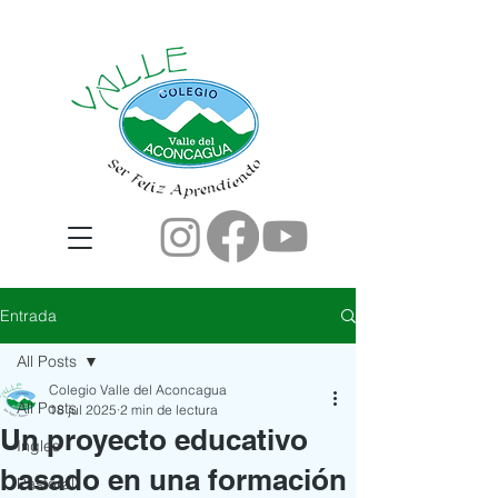
Entrada
All Posts
Colegio Valle del Aconcagua
All Posts
18 jul 2025
2 min de lectura
Un proyecto educativo
Ingles
basado en una formación
Pastoral