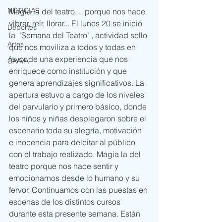
NOTICIAS
Magia la del teatro.... porque nos hace 
vibrar, reír, llorar... El lunes 20 se inició 
Deportes
la  "Semana del Teatro" , actividad sello 
Artes
que nos moviliza a todos y todas en 
favor de una experiencia que nos 
CAAVA
enriquece como institución y que 
genera aprendizajes significativos. La 
apertura estuvo a cargo de los niveles 
del parvulario y primero básico, donde 
los niños y niñas desplegaron sobre el 
escenario toda su alegría, motivación 
e inocencia para deleitar al público 
con el trabajo realizado. Magia la del 
teatro porque nos hace sentir y 
emocionarnos desde lo humano y su 
fervor. Continuamos con las puestas en 
escenas de los distintos cursos 
durante esta presente semana. Están 